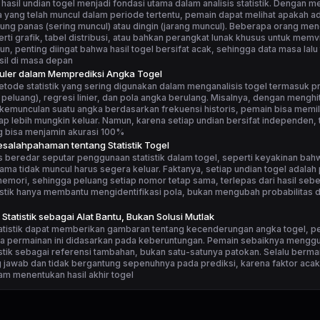
s hasil undian togel menjadi fondasi utama dalam analisis statistik. Dengan m
 yang telah muncul dalam periode tertentu, pemain dapat melihat apakah 
ung panas (sering muncul) atau dingin (jarang muncul). Beberapa orang m
ti grafik, tabel distribusi, atau bahkan perangkat lunak khusus untuk memv
mun, penting diingat bahwa hasil togel bersifat acak, sehingga data masa lalu 
sil di masa depan
uler dalam Memprediksi Angka Togel
ode statistik yang sering digunakan dalam menganalisis togel termasuk pr
i peluang), regresi linier, dan pola angka berulang. Misalnya, dengan mengh
 kemunculan suatu angka berdasarkan frekuensi historis, pemain bisa memi
p lebih mungkin keluar. Namun, karena setiap undian bersifat independen, 
 bisa menjamin akurasi 100%
esalahpahaman tentang Statistik Togel
 beredar seputar penggunaan statistik dalam togel, seperti keyakinan ba
ama tidak muncul harus segera keluar. Faktanya, setiap undian togel adalah 
emori, sehingga peluang setiap nomor tetap sama, terlepas dari hasil seb
tistik hanya membantu mengidentifikasi pola, bukan mengubah probabilitas 
Statistik sebagai Alat Bantu, Bukan Solusi Mutlak
atistik dapat memberikan gambaran tentang kecenderungan angka togel, pe
wa permainan ini didasarkan pada keberuntungan. Pemain sebaiknya mengg
tistik sebagai referensi tambahan, bukan satu-satunya patokan. Selalu berma
 jawab dan tidak bergantung sepenuhnya pada prediksi, karena faktor acak
m menentukan hasil akhir togel