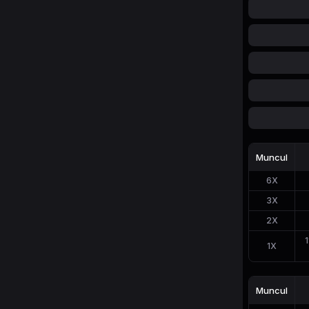
Muncul
6
X
3
X
2
X
1
X
Muncul