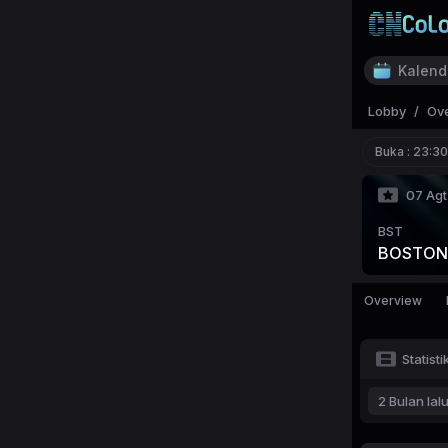
Kalend
Lobby
/
Ov
Buka :
23:30
07 Agt
BST
BOSTON
Overview
Statisti
2 Bulan lal