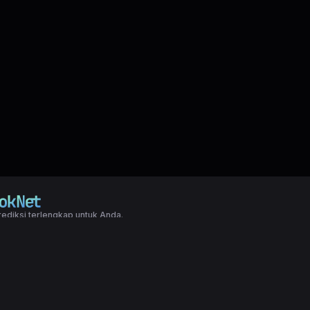
ediksi terlengkap untuk Anda.
right LXGroup. All rights reserved.
ditions
|
Privacy Policy
ogel mencakup data tentang angka yang sering muncul, peluang menang, dan 
umnya. Informasi ini dapat membantu pemain membuat keputusan yang lebih 
ka.