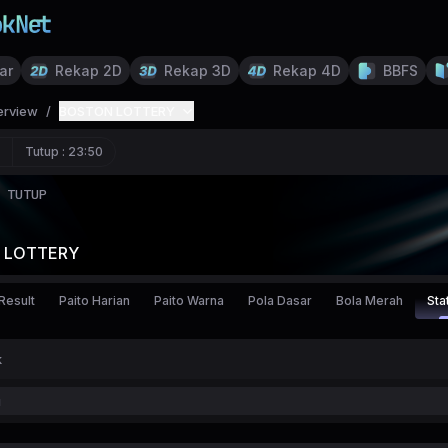
ar
Rekap 2D
Rekap 3D
Rekap 4D
BBFS
erview
/
BOSTON LOTTERY
Tutup :
23:50
TUTUP
 LOTTERY
Result
Paito Harian
Paito Warna
Pola Dasar
Bola Merah
Stat
k
u