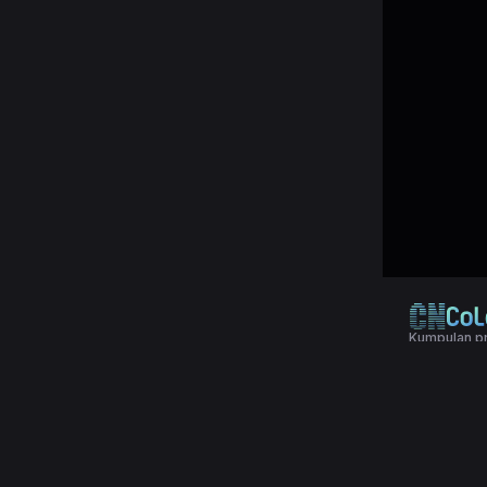
Kumpulan pr
© 2024 Copy
Terms & Con
Statistik T
hasil sebel
memilih ang