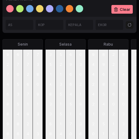
Clear
Senin
Selasa
Rabu
9
6
7
7
3
5
6
0
9
8
2
8
5
2
7
7
3
5
2
9
3
4
9
2
3
2
7
0
2
8
1
1
6
0
4
6
5
4
8
4
5
6
0
4
3
6
2
2
8
3
4
4
6
3
7
9
8
5
4
1
4
5
6
0
1
8
5
1
1
3
1
5
9
2
4
0
0
9
8
4
9
3
3
5
1
6
1
0
2
3
6
9
8
2
1
6
1
7
3
2
5
1
3
2
8
6
4
3
8
4
0
6
0
1
6
2
3