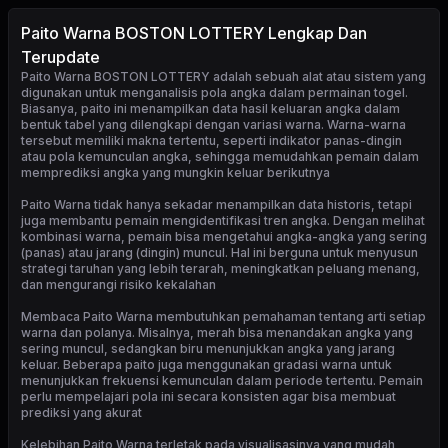
Paito Warna BOSTON LOTTERY Lengkap Dan
Terupdate
Paito Warna BOSTON LOTTERY
adalah sebuah alat atau sistem yang
digunakan untuk menganalisis pola angka dalam permainan togel.
Biasanya, paito ini menampilkan data hasil keluaran angka dalam
bentuk tabel yang dilengkapi dengan variasi warna. Warna-warna
tersebut memiliki makna tertentu, seperti indikator panas-dingin
atau pola kemunculan angka, sehingga memudahkan pemain dalam
memprediksi angka yang mungkin keluar berikutnya
Paito Warna tidak hanya sekadar menampilkan data historis, tetapi
juga membantu pemain mengidentifikasi tren angka. Dengan melihat
kombinasi warna, pemain bisa mengetahui angka-angka yang sering
(panas) atau jarang (dingin) muncul. Hal ini berguna untuk menyusun
strategi taruhan yang lebih terarah, meningkatkan peluang menang,
dan mengurangi risiko kekalahan
Membaca Paito Warna membutuhkan pemahaman tentang arti setiap
warna dan polanya. Misalnya, merah bisa menandakan angka yang
sering muncul, sedangkan biru menunjukkan angka yang jarang
keluar. Beberapa paito juga menggunakan gradasi warna untuk
menunjukkan frekuensi kemunculan dalam periode tertentu. Pemain
perlu mempelajari pola ini secara konsisten agar bisa membuat
prediksi yang akurat
Kelebihan Paito Warna terletak pada visualisasinya yang mudah