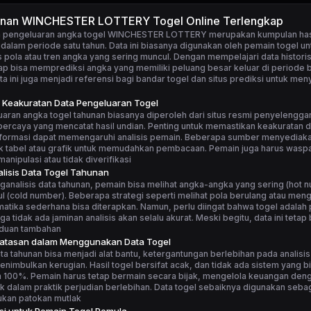
unan WINCHESTER LOTTERY Togel Online Terlengkap
n pengeluaran angka togel WINCHESTER LOTTERY
merupakan kumpulan hasi
dalam periode satu tahun. Data ini biasanya digunakan oleh pemain togel un
 pola atau tren angka yang sering muncul. Dengan mempelajari data histori
p bisa memprediksi angka yang memiliki peluang besar keluar di periode b
data ini juga menjadi referensi bagi bandar togel dan situs prediksi untuk me
 Keakuratan Data Pengeluaran Togel
aran angka togel tahunan biasanya diperoleh dari situs resmi penyelenggar
percaya yang mencatat hasil undian. Penting untuk memastikan keakuratan 
nformasi dapat memengaruhi analisis pemain. Beberapa sumber menyediaka
k tabel atau grafik untuk memudahkan pembacaan. Pemain juga harus wasp
anipulasi atau tidak diverifikasi
lisis Data Togel Tahunan
nalisis data tahunan, pemain bisa melihat angka-angka yang sering (hot n
l (cold number). Beberapa strategi seperti melihat pola berulang atau me
atika sederhana bisa diterapkan. Namun, perlu diingat bahwa togel adalah
ga tidak ada jaminan analisis akan selalu akurat. Meski begitu, data ini teta
duan tambahan
 Batasan dalam Menggunakan Data Togel
a tahunan bisa menjadi alat bantu, ketergantungan berlebihan pada analisis 
menimbulkan kerugian. Hasil togel bersifat acak, dan tidak ada sistem yang 
100%. Pemain harus tetap bermain secara bijak, mengelola keuangan deng
ak dalam praktik perjudian berlebihan. Data togel sebaiknya digunakan seba
ukan patokan mutlak