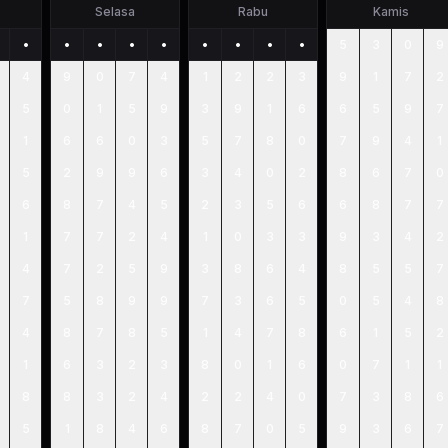
Selasa
Rabu
Kamis
•
•
•
•
•
•
•
•
•
5
3
0
9
4
9
0
7
4
1
2
2
3
9
1
7
2
5
0
1
5
9
3
9
1
6
6
5
9
7
1
6
6
0
3
5
7
8
0
7
9
4
1
5
2
9
9
6
3
4
0
2
8
6
7
0
6
8
7
4
5
2
3
5
6
6
8
7
7
1
7
7
2
4
1
0
3
3
9
3
4
2
4
7
2
5
9
3
8
6
4
8
5
5
7
7
5
8
9
9
7
3
6
5
0
5
4
8
4
8
7
8
5
1
4
7
8
6
1
5
2
1
6
3
2
3
8
0
1
6
0
7
1
1
8
8
3
2
4
2
2
4
0
7
3
8
6
5
1
8
4
6
8
7
0
5
9
3
6
7