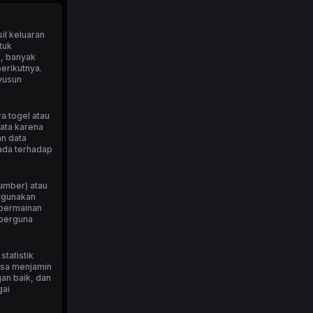
l keluaran
tuk
s, banyak
erikutnya.
nyusun
a togel atau
data karena
n data
ada terhadap
umber) atau
nggunakan
 permainan
p berguna
statistik
bisa menjamin
an baik, dan
gai