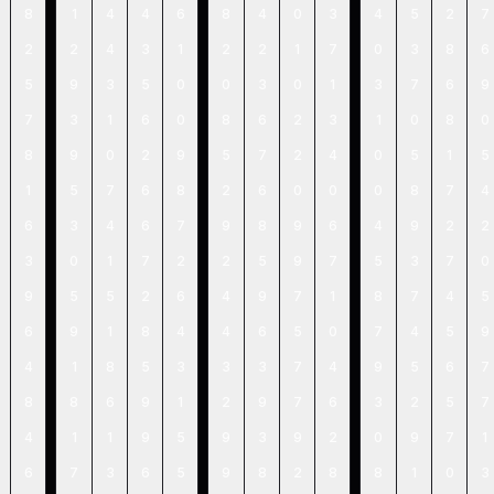
8
1
4
4
6
8
4
0
3
4
5
2
7
2
2
4
3
1
2
2
1
7
0
3
8
6
5
9
3
5
0
0
3
0
1
3
7
6
9
7
3
1
6
0
8
6
2
3
1
0
8
0
8
9
0
2
9
5
7
2
4
0
5
1
5
1
5
7
6
8
2
6
0
0
0
8
7
4
6
3
4
6
7
9
8
9
6
4
9
2
2
3
0
1
7
2
2
5
9
7
5
3
7
0
9
5
5
2
6
4
9
7
1
8
7
4
5
6
9
1
8
4
4
6
5
0
7
4
5
9
4
1
8
5
3
3
3
7
4
9
5
6
7
8
8
6
9
1
2
9
7
6
3
2
5
7
4
1
1
9
5
9
3
9
2
0
9
7
1
6
7
3
6
5
9
8
2
8
8
1
0
3