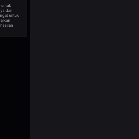
 untuk
aya dan
ingat untuk
dalkan
hasilan