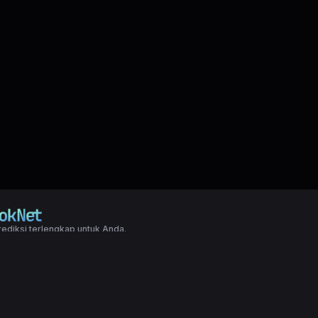
ediksi terlengkap untuk Anda.
right LXGroup. All rights reserved.
ditions
|
Privacy Policy
ngat lengkap dan juga dilengkapi dengan paito TOTOMACAU 19:00 WIB dan ta
ngkap beserta jumlahnya. Anda juga bisa memilih data berdasarkan hari kelu
9:00 WIB. Tools togel paito harian ini sangat terbaik karena bisa memba
alisa angka keluaran togel secara akurat dan jitu