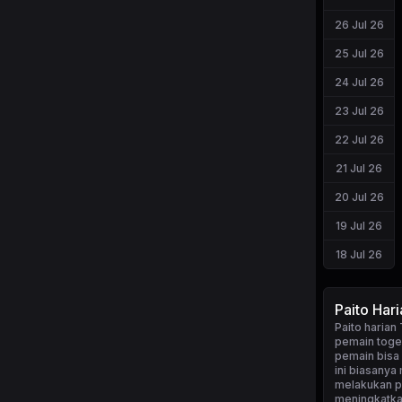
26 Jul 26
25 Jul 26
24 Jul 26
23 Jul 26
22 Jul 26
21 Jul 26
20 Jul 26
19 Jul 26
18 Jul 26
Paito Ha
Paito haria
pemain togel
pemain bisa 
ini biasany
melakukan pr
meningkatk