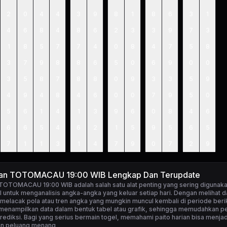
2
0
4
4
3
9
8
1
8
6
3
1
4
6
8
4
8
6
2
3
3
9
7
3
1
8
5
7
7
4
0
8
4
7
5
8
3
7
9
8
8
6
5
0
6
9
0
0
3
5
8
7
8
8
0
9
3
3
5
9
4
9
4
8
4
6
0
0
7
9
5
0
5
6
1
4
1
3
9
6
0
8
4
6
6
6
5
4
6
2
1
5
9
5
6
5
7
1
1
3
1
4
7
9
0
7
2
9
rian TOTOMACAU 19:00 WIB Lengkap Dan Terupdate
n TOTOMACAU 19:00 WIB
adalah salah satu alat penting yang sering digunak
 untuk menganalisis angka-angka yang keluar setiap hari. Dengan melihat da
melacak pola atau tren angka yang mungkin muncul kembali di periode berik
a menampilkan data dalam bentuk tabel atau grafik, sehingga memudahkan 
ediksi. Bagi yang serius bermain togel, memahami paito harian bisa menjad
an peluang menang