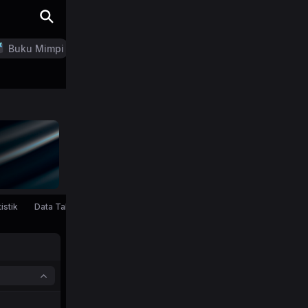
Buku Mimpi
LN Generator
istik
Data Tahunan