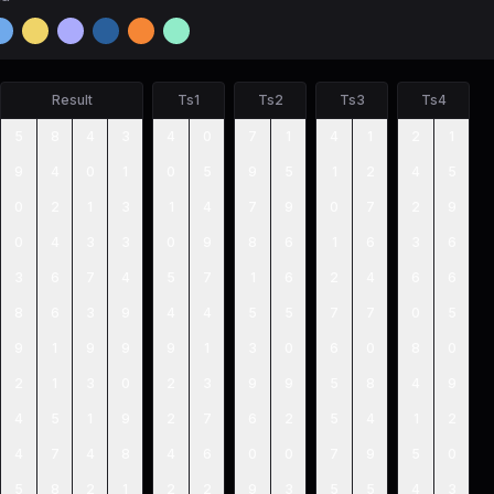
Result
Ts1
Ts2
Ts3
Ts4
5
8
4
3
4
0
7
1
4
1
2
1
9
4
0
1
0
5
9
5
1
2
4
5
0
2
1
3
1
4
7
9
0
7
2
9
0
4
3
3
0
9
8
6
1
6
3
6
3
6
7
4
5
7
1
6
2
4
6
6
8
6
3
9
4
4
5
5
7
7
0
5
9
1
9
9
9
1
3
0
6
0
8
0
2
1
3
0
2
3
9
9
5
8
4
9
4
5
1
9
2
7
6
2
5
4
1
2
4
7
4
8
4
6
0
0
7
9
5
0
5
8
2
1
2
2
9
3
5
5
4
3