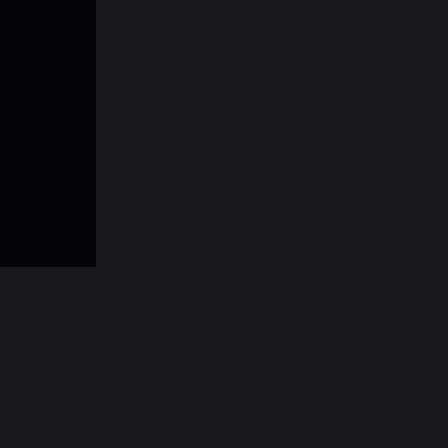
bel taysen 1
aran
ntu kamu