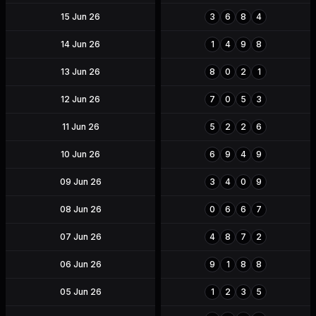
15 Jun 26
3
6
8
4
14 Jun 26
1
4
9
8
13 Jun 26
8
0
2
1
12 Jun 26
7
0
5
3
11 Jun 26
5
2
2
6
10 Jun 26
6
9
4
9
09 Jun 26
3
4
0
9
08 Jun 26
0
6
6
7
07 Jun 26
4
8
7
2
06 Jun 26
9
1
8
8
05 Jun 26
1
2
3
5