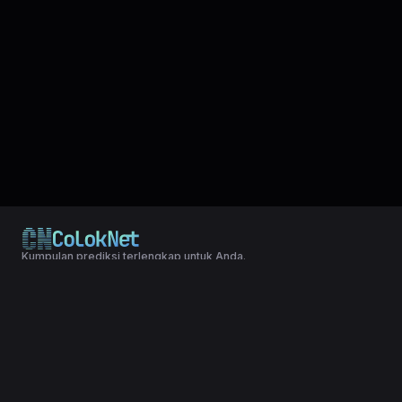
Kumpulan prediksi terlengkap untuk Anda.
© 2024 Copyright LXGroup. All rights reserved.
Terms & Conditions
|
Privacy Policy
bola merah TURKEY dibuat dalam bentuk kombinasi dibuat untuk
mempermudah togelers dalam membandingkan pola data paito
lainnya seperti : HK , SDY dan SGP. Bola Merah sering terjadi
kesamaan pola pada kedua pasaran togel untuk memprediksi
angka jitu hari ini dari Bola Fortunes terbaru