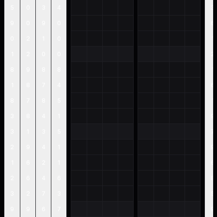
5
0
3
4
3
9
0
9
0
6
0
2
1
0
1
1
2
0
0
2
8
9
8
8
1
1
8
7
4
6
8
7
8
5
1
3
8
4
1
9
3
1
3
5
7
2
9
4
1
9
1
6
2
1
6
2
6
4
6
8
3
2
7
3
5
9
9
6
7
9