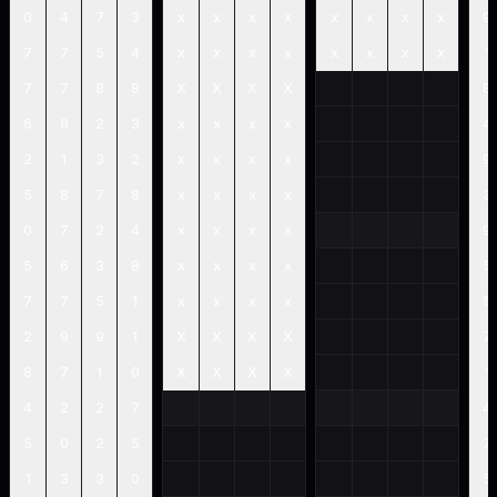
0
4
7
3
x
x
x
x
x
x
x
x
9
7
7
5
4
x
x
x
x
x
x
x
x
1
7
7
8
8
X
X
X
X
8
6
9
2
3
x
x
x
x
4
2
1
3
2
x
x
x
x
9
5
8
7
8
x
x
x
x
3
0
7
2
4
x
x
x
x
9
5
6
3
8
x
x
x
x
5
7
7
5
1
x
x
x
x
5
2
9
9
1
X
X
X
X
7
8
7
1
0
X
X
X
X
1
4
2
2
7
4
5
0
2
5
7
1
3
3
0
5