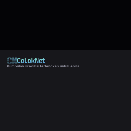
Kumpulan prediksi terlengkap untuk Anda.
© 2024 Copyright LXGroup. All rights reserved.
Terms & Conditions
|
Privacy Policy
Paito Warna SINGAPORE POOLS adalah alat visual berbasis warna
yang dirancang untuk membantu pengguna menganalisa hasil
angka dari pasaran SINGAPORE POOLS. Dengan paito ini, pengguna
dapat melihat pola angka berdasarkan kombinasi warna tertentu
yang mewakili hasil keluaran togel