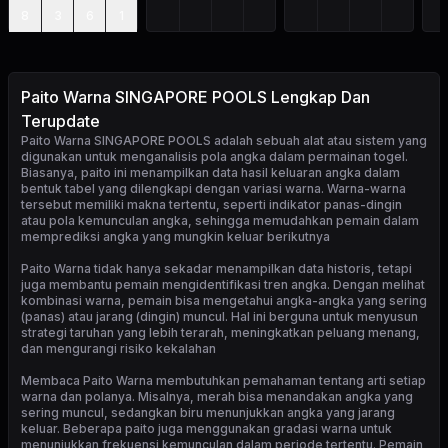
8
3
6
1
Paito Warna SINGAPORE POOLS Lengkap Dan
Terupdate
Paito Warna SINGAPORE POOLS
adalah sebuah alat atau sistem yang
digunakan untuk menganalisis pola angka dalam permainan togel.
Biasanya, paito ini menampilkan data hasil keluaran angka dalam
bentuk tabel yang dilengkapi dengan variasi warna. Warna-warna
tersebut memiliki makna tertentu, seperti indikator panas-dingin
atau pola kemunculan angka, sehingga memudahkan pemain dalam
memprediksi angka yang mungkin keluar berikutnya
Paito Warna tidak hanya sekadar menampilkan data historis, tetapi
juga membantu pemain mengidentifikasi tren angka. Dengan melihat
kombinasi warna, pemain bisa mengetahui angka-angka yang sering
(panas) atau jarang (dingin) muncul. Hal ini berguna untuk menyusun
strategi taruhan yang lebih terarah, meningkatkan peluang menang,
dan mengurangi risiko kekalahan
Membaca Paito Warna membutuhkan pemahaman tentang arti setiap
warna dan polanya. Misalnya, merah bisa menandakan angka yang
sering muncul, sedangkan biru menunjukkan angka yang jarang
keluar. Beberapa paito juga menggunakan gradasi warna untuk
menunjukkan frekuensi kemunculan dalam periode tertentu. Pemain