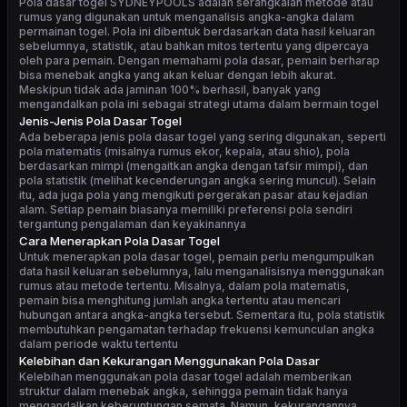
Pola dasar togel SYDNEYPOOLS
adalah serangkaian metode atau
rumus yang digunakan untuk menganalisis angka-angka dalam
permainan togel. Pola ini dibentuk berdasarkan data hasil keluaran
sebelumnya, statistik, atau bahkan mitos tertentu yang dipercaya
oleh para pemain. Dengan memahami pola dasar, pemain berharap
bisa menebak angka yang akan keluar dengan lebih akurat.
Meskipun tidak ada jaminan 100% berhasil, banyak yang
mengandalkan pola ini sebagai strategi utama dalam bermain togel
Jenis-Jenis Pola Dasar Togel
Ada beberapa jenis pola dasar togel yang sering digunakan, seperti
pola matematis (misalnya rumus ekor, kepala, atau shio), pola
berdasarkan mimpi (mengaitkan angka dengan tafsir mimpi), dan
pola statistik (melihat kecenderungan angka sering muncul). Selain
itu, ada juga pola yang mengikuti pergerakan pasar atau kejadian
alam. Setiap pemain biasanya memiliki preferensi pola sendiri
tergantung pengalaman dan keyakinannya
Cara Menerapkan Pola Dasar Togel
Untuk menerapkan pola dasar togel, pemain perlu mengumpulkan
data hasil keluaran sebelumnya, lalu menganalisisnya menggunakan
rumus atau metode tertentu. Misalnya, dalam pola matematis,
pemain bisa menghitung jumlah angka tertentu atau mencari
hubungan antara angka-angka tersebut. Sementara itu, pola statistik
membutuhkan pengamatan terhadap frekuensi kemunculan angka
dalam periode waktu tertentu
Kelebihan dan Kekurangan Menggunakan Pola Dasar
Kelebihan menggunakan pola dasar togel adalah memberikan
struktur dalam menebak angka, sehingga pemain tidak hanya
mengandalkan keberuntungan semata. Namun, kekurangannya