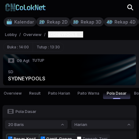
Kalendar
Rekap 2D
Rekap 3D
Rekap 4D
Lobby
/
Overview
/
SYDNEYPOOLS
Buka :
14:00
Tutup :
13:30
TUTUP
09 Agt
SD
SYDNEYPOOLS
Overview
Result
Paito Harian
Paito Warna
Pola Dasar
Bo
Pola Dasar
20 Baris
Harian
Besar-Kecil
Ganjil-Genap
Tengah-Tepi