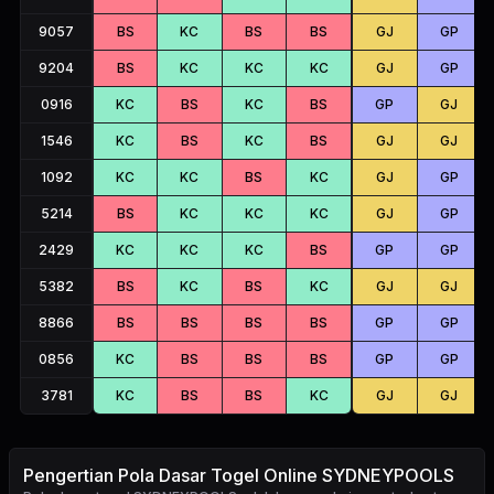
9057
BS
KC
BS
BS
GJ
GP
9204
BS
KC
KC
KC
GJ
GP
0916
KC
BS
KC
BS
GP
GJ
1546
KC
BS
KC
BS
GJ
GJ
1092
KC
KC
BS
KC
GJ
GP
5214
BS
KC
KC
KC
GJ
GP
2429
KC
KC
KC
BS
GP
GP
5382
BS
KC
BS
KC
GJ
GJ
8866
BS
BS
BS
BS
GP
GP
0856
KC
BS
BS
BS
GP
GP
3781
KC
BS
BS
KC
GJ
GJ
Pengertian Pola Dasar Togel Online SYDNEYPOOLS