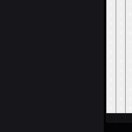
5
3
7
3
2
8
4
6
2
5
4
6
0
7
0
6
0
7
4
4
5
2
6
7
8
7
7
0
5
4
4
8
6
8
2
6