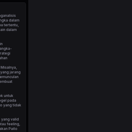
ganalisis
angka dalam
a tertentu,
ain dalam
in
 angka-
rategi
lahan
Misalnya,
yang jarang
kemunculan
membuat
ok untuk
ogel pada
to yang tidak
 yang valid
tau feeling,
akan Paito