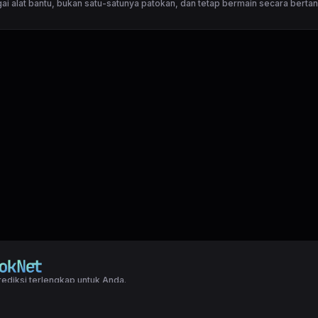
i alat bantu, bukan satu-satunya patokan, dan tetap bermain secara bert
ediksi terlengkap untuk Anda.
right LXGroup. All rights reserved.