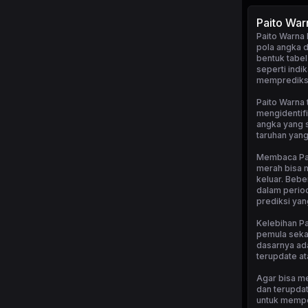
Paito Wa
Paito Warna
pola angka d
bentuk tabel
seperti ind
memprediksi
Paito Warna 
mengidentif
angka yang s
taruhan yang
Membaca Pai
merah bisa 
keluar. Beb
dalam period
prediksi yan
Kelebihan Pa
pemula sekal
dasarnya ada
terupdate at
Agar bisa m
dan terupdat
untuk memper