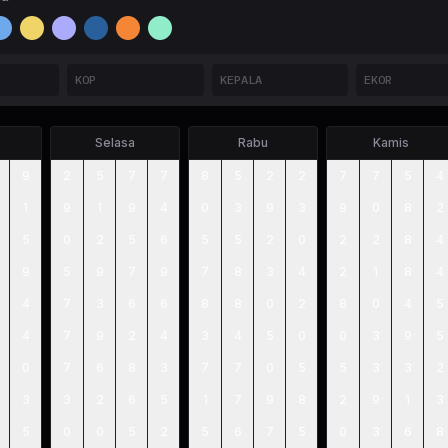
Selasa
Rabu
Kamis
9
2
5
7
7
8
5
2
2
7
7
5
4
1
9
1
9
4
0
3
9
3
9
0
8
2
5
0
2
5
6
5
5
2
0
2
2
8
4
9
5
9
7
9
7
8
3
4
2
1
8
4
4
7
3
6
6
8
8
0
2
8
0
4
5
4
7
9
2
4
3
4
5
0
0
3
9
5
0
7
6
8
3
7
7
0
5
5
3
3
2
3
3
2
6
5
1
7
9
8
2
9
1
3
5
0
0
5
2
5
6
7
5
0
3
6
8