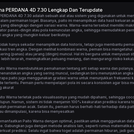
rna PERDANA 4D 7.30 Lengkap Dan Terupdate
 PERDANA 4D 7.30
adalah sebuah alat atau sistem yang digunakan untuk men
alam permainan togel. Biasanya, paito ini menampilkan data hasil keluaran 
 yang dilengkapi dengan variasi warna. Warna-warna tersebut memiliki makn
ikator panas-dingin atau pola kemunculan angka, sehingga memudahkan pem
 angka yang mungkin keluar berikutnya
tidak hanya sekadar menampilkan data historis, tetapi juga membantu pema
ikasi tren angka. Dengan melihat kombinasi warna, pemain bisa mengetahui
ering (panas) atau jarang (dingin) muncul. Hal ini berguna untuk menyusun st
 lebih terarah, meningkatkan peluang menang, dan mengurangi risiko keka
to Warna membutuhkan pemahaman tentang arti setiap warna dan polanya. 
menandakan angka yang sering muncul, sedangkan biru menunjukkan angka 
erapa paito juga menggunakan gradasi warna untuk menunjukkan frekuensi 
e tertentu. Pemain perlu mempelajari pola ini secara konsisten agar bisa 
g akurat
ito Warna terletak pada visualisasinya yang mudah dipahami, sehingga coc
upun. Namun, sistem ini tidak menjamin 100% keakuratan prediksi karena t
lah permainan acak. Selain itu, pemain harus berhati-hati terhadap data pai
au dimanipulasi, karena bisa menyesatkan
emanfaatkan Paito Warna dengan optimal, pastikan untuk menggunakan data
e. Gabungkan juga dengan metode analisis lain, seperti rumus matematika a
kuat prediksi. Selalu ingat bahwa togel adalah permainan hiburan, jadi gun