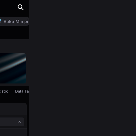
Buku Mimpi
LN Generator
istik
Data Tahunan