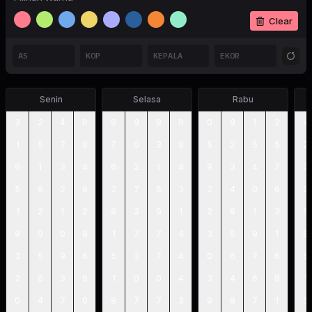
Clear
Senin
Selasa
Rabu
3
2
4
0
9
9
9
0
0
9
1
2
4
1
5
7
9
7
0
3
9
5
2
5
5
2
6
1
3
4
6
2
1
4
9
3
4
7
3
5
6
2
9
2
7
6
3
2
4
0
6
2
1
2
1
2
8
3
9
1
2
8
1
3
5
9
0
0
8
1
7
7
4
3
6
9
1
8
3
5
9
6
5
3
7
4
0
6
7
6
5
2
6
3
6
1
0
0
4
3
4
6
8
1
0
4
7
0
8
7
7
3
9
8
7
1
3