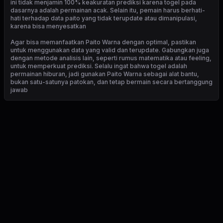
ini tidak menjamin 100% keakuratan prediksi karena togel pada
dasarnya adalah permainan acak. Selain itu, pemain harus berhati-
hati terhadap data paito yang tidak terupdate atau dimanipulasi,
karena bisa menyesatkan
Agar bisa memanfaatkan Paito Warna dengan optimal, pastikan
untuk menggunakan data yang valid dan terupdate. Gabungkan juga
dengan metode analisis lain, seperti rumus matematika atau feeling,
untuk memperkuat prediksi. Selalu ingat bahwa togel adalah
permainan hiburan, jadi gunakan Paito Warna sebagai alat bantu,
bukan satu-satunya patokan, dan tetap bermain secara bertanggung
jawab