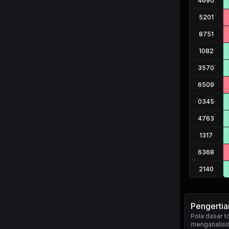
4690
5201
8751
1082
3570
6509
0345
4763
1317
6368
2140
Pengertia
Pola dasar 
menganalisis