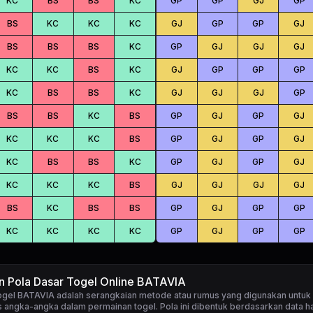
KC
BS
BS
KC
GP
GP
GJ
GP
BS
KC
KC
KC
GJ
GP
GP
GJ
BS
BS
BS
KC
GP
GJ
GJ
GJ
KC
KC
BS
KC
GJ
GP
GP
GP
KC
BS
BS
KC
GJ
GJ
GJ
GP
BS
BS
KC
BS
GP
GJ
GP
GJ
KC
KC
KC
BS
GP
GJ
GP
GJ
KC
BS
BS
KC
GP
GJ
GP
GJ
KC
KC
KC
BS
GJ
GJ
GJ
GJ
BS
KC
BS
BS
GP
GJ
GP
GP
KC
KC
KC
KC
GP
GJ
GP
GP
n Pola Dasar Togel Online BATAVIA
togel BATAVIA
adalah serangkaian metode atau rumus yang digunakan untuk
 angka-angka dalam permainan togel. Pola ini dibentuk berdasarkan data ha