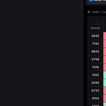
A
=
As
C
=
Co
Result
6946
7140
8820
5758
7016
1352
0590
6725
6154