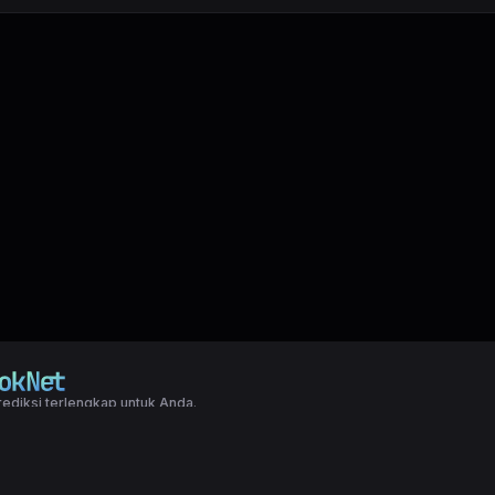
ediksi terlengkap untuk Anda.
right LXGroup. All rights reserved.
ditions
|
Privacy Policy
a dasar togel yang biasanya di pakai oleh para master angka jitu untuk predi