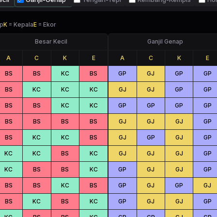
p
K
=
Kepala
E
=
Ekor
Besar Kecil
Ganjil Genap
A
C
K
E
A
C
K
E
BS
BS
KC
BS
GP
GJ
GP
GP
BS
KC
KC
KC
GJ
GJ
GP
GP
BS
BS
KC
KC
GP
GP
GP
GP
BS
BS
BS
BS
GJ
GJ
GJ
GP
BS
KC
KC
BS
GJ
GP
GJ
GP
KC
KC
BS
KC
GJ
GJ
GJ
GP
KC
BS
BS
KC
GP
GJ
GJ
GP
BS
BS
KC
BS
GP
GJ
GP
GJ
BS
KC
BS
KC
GP
GJ
GJ
GP