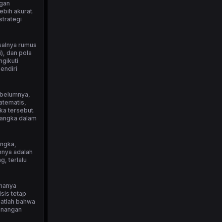
ngan
bih akurat.
strategi
isalnya rumus
), dan pola
ngikuti
endiri
ebelumnya,
atematis,
ka tersebut.
 angka dalam
angka,
nnya adalah
, terlalu
 hanya
sis tetap
ngatlah bahwa
menangan