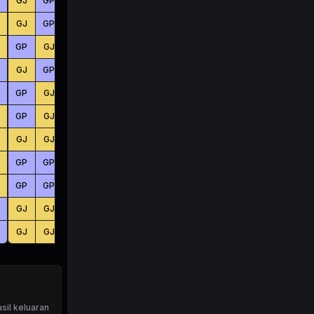
GJ
GP
GJ
KC
BS
BS
GJ
GP
GJ
BS
KC
KC
GP
GJ
GP
BS
KC
BS
GJ
GP
GJ
KC
BS
KC
GP
GJ
GJ
BS
KC
BS
GP
GJ
GJ
KC
BS
BS
GJ
GJ
GJ
KC
BS
BS
GP
GP
GJ
KC
KC
BS
GP
GP
GP
KC
KC
BS
GJ
GJ
GJ
BS
BS
BS
GJ
GJ
GP
KC
BS
KC
sil keluaran