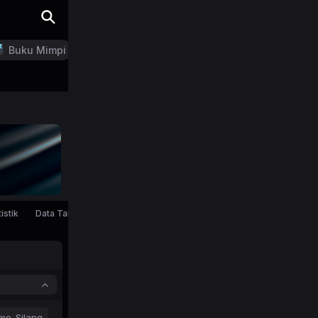
Buku Mimpi
LN Generator
istik
Data Tahunan
mo-Silang