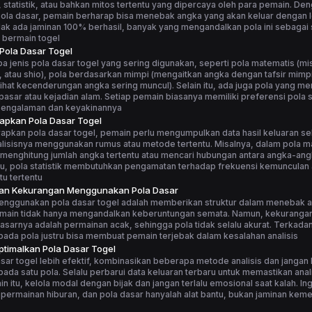
statistik, atau bahkan mitos tertentu yang dipercaya oleh para pemain. De
la dasar, pemain berharap bisa menebak angka yang akan keluar dengan le
ak ada jaminan 100% berhasil, banyak yang mengandalkan pola ini sebagai 
 bermain togel
 Pola Dasar Togel
 jenis pola dasar togel yang sering digunakan, seperti pola matematis (m
, atau shio), pola berdasarkan mimpi (mengaitkan angka dengan tafsir mimpi
elihat kecenderungan angka sering muncul). Selain itu, ada juga pola yang me
asar atau kejadian alam. Setiap pemain biasanya memiliki preferensi pola s
pengalaman dan keyakinannya
apkan Pola Dasar Togel
apkan pola dasar togel, pemain perlu mengumpulkan data hasil keluaran s
alisisnya menggunakan rumus atau metode tertentu. Misalnya, dalam pola m
menghitung jumlah angka tertentu atau mencari hubungan antara angka-ang
tu, pola statistik membutuhkan pengamatan terhadap frekuensi kemunculan
u tertentu
dan Kekurangan Menggunakan Pola Dasar
enggunakan pola dasar togel adalah memberikan struktur dalam menebak 
main tidak hanya mengandalkan keberuntungan semata. Namun, kekuranga
asarnya adalah permainan acak, sehingga pola tidak selalu akurat. Terkadang
ada pola justru bisa membuat pemain terjebak dalam kesalahan analisis
timalkan Pola Dasar Togel
sar togel lebih efektif, kombinasikan beberapa metode analisis dan jangan
ada satu pola. Selalu perbarui data keluaran terbaru untuk memastikan anali
ain itu, kelola modal dengan bijak dan jangan terlalu emosional saat kalah. I
 permainan hiburan, dan pola dasar hanyalah alat bantu, bukan jaminan ke