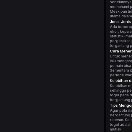
sebelumnya, 
memahami po
Meskipun tid
utama dalam
Jenis-Jenis
Ada beberapa
ekor, kepala
statistik (m
pergerakan p
tergantung 
Cara Mener
Untuk mener
lalu mengan
pemain bisa 
Sementara i
periode wakt
Kelebihan 
Kelebihan m
sehingga pe
togel pada d
bergantung p
Tips Mengop
Agar pola da
bergantung p
relevan. Sel
togel adalah
mutlak