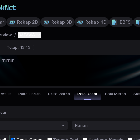
ar
Rekap 2D
Rekap 3D
Rekap 4D
BBFS
erview
/
BATAVIA
Tutup :
15:45
TUTUP
Result
Paito Harian
Paito Warna
Pola Dasar
Bola Merah
Stat
asar
Harian
cil
Ganjil-Genap
Tengah-Tepi
Kembang-Kempis
Ho