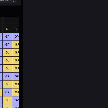
Jumlah
D
T
B
D
T
B
GP
GP
GJ
BS
KC
KC
GP
GJ
GP
BS
BS
KC
GJ
GJ
GP
BS
KC
KC
GJ
GJ
GP
KC
KC
KC
GJ
GJ
GJ
BS
KC
BS
GP
GP
GJ
KC
BS
BS
GJ
GJ
GJ
BS
BS
BS
GP
GJ
GJ
KC
BS
BS
GJ
GP
GJ
BS
BS
BS