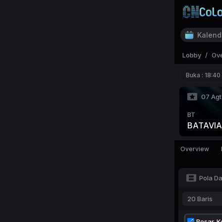
Kalend
Lobby
/
Ov
Buka :
18:40
07 Agt
BT
BATAVIA
Overview
Pola D
20 Baris
Besar-Ke