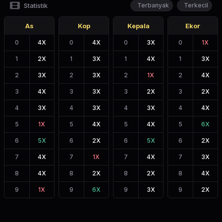
Statistik
Terbanyak
Terkecil
As
Kop
Kepala
Ekor
0
4
X
0
4
X
0
3
X
0
1
X
1
2
X
1
3
X
1
4
X
1
3
X
2
3
X
2
3
X
2
1
X
2
4
X
3
4
X
3
3
X
3
2
X
3
2
X
4
3
X
4
3
X
4
3
X
4
4
X
5
1
X
5
4
X
5
4
X
5
6
X
6
5
X
6
2
X
6
5
X
6
2
X
7
4
X
7
1
X
7
4
X
7
3
X
8
4
X
8
2
X
8
2
X
8
4
X
9
1
X
9
6
X
9
3
X
9
2
X