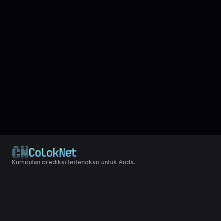
Kumpulan prediksi terlengkap untuk Anda.
© 2024 Copyright LXGroup. All rights reserved.
Terms & Conditions
|
Privacy Policy
Kumpulan data lengkap untuk mudah yang telah di simpulkan dari
result togel BRAZIL, statistik, shio dll