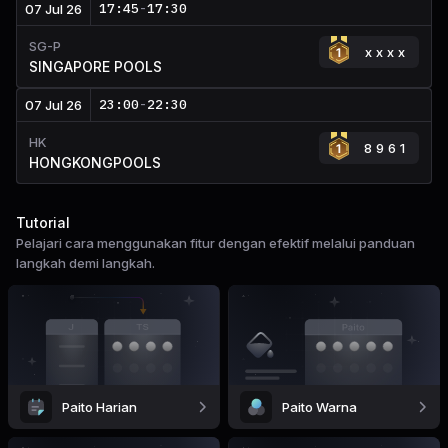
17:45
-
17:30
07 Jul 26
SG-P
xxxx
SINGAPORE POOLS
23:00
-
22:30
07 Jul 26
HK
8961
HONGKONGPOOLS
Tutorial
Pelajari cara menggunakan fitur dengan efektif melalui panduan
langkah demi langkah.
Paito Harian
Paito Warna