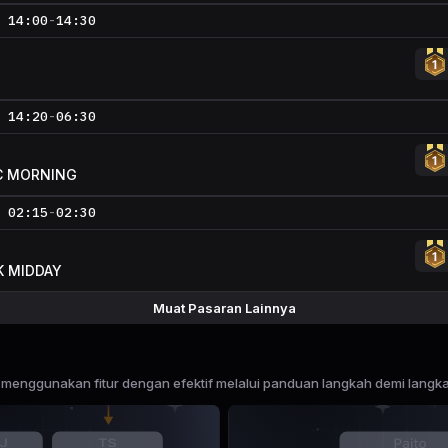
14:00
-
14:30
14:20
-
06:30
C MORNING
02:15
-
02:30
 MIDDAY
Muat Pasaran Lainnya
a menggunakan fitur dengan efektif melalui panduan langkah demi langk