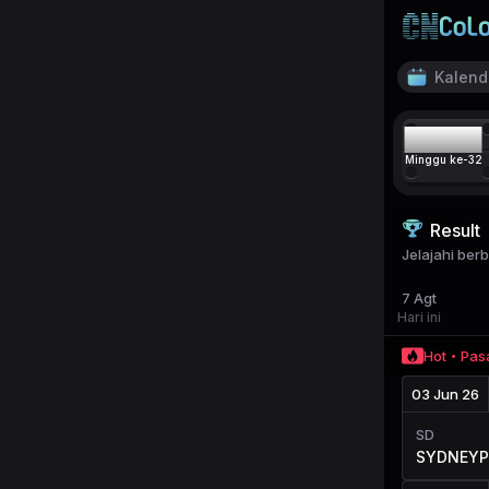
Kalend
07
24
Minggu ke-
32
Ai
Result
Jelajahi ber
7 Agt
Hari ini
Hot
Pas
03 Jun 26
SD
SYDNEY