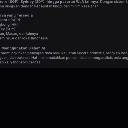
pore (SGP), Sydney (SDY), hingga pasaran WLA lainnya
. Dengan sistem b
bisa disajikan dengan kecepatan tinggi dan minim kesalahan.
ran yang Tersedia
gapore (SGP)
gkong (HK)
ney (SDY)
an, Macau, dan lainnya
smi WLA dan lokal Indonesia
 Menggunakan Sistem AI
 memungkinkan penyajian data hasil keluaran secara otomatis, lengkap de
gguan, dan bulanan. Hal ini memudahkan pemain dalam menganalisis pola an
diksi yang lebih cerdas.