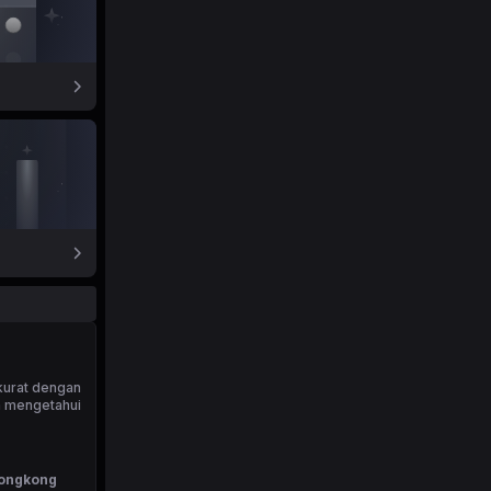
akurat dengan
in mengetahui
ongkong